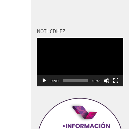
NOTI-CDHEZ
Reproductor
de
vídeo
00:00
01:43