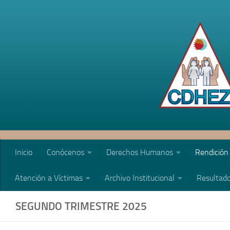
Saltar al contenido
Inicio
Conócenos
Derechos Humanos
Rendición
Atención a Víctimas
Archivo Institucional
Resultado
SEGUNDO TRIMESTRE 2025