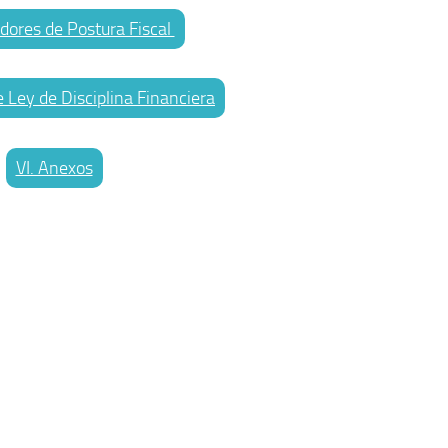
adores de Postura Fiscal
 Ley de Disciplina Financiera
VI. Anexos