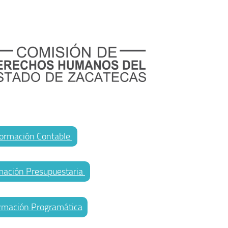
nformación Contable
ormación Presupuestaria
formación Programática