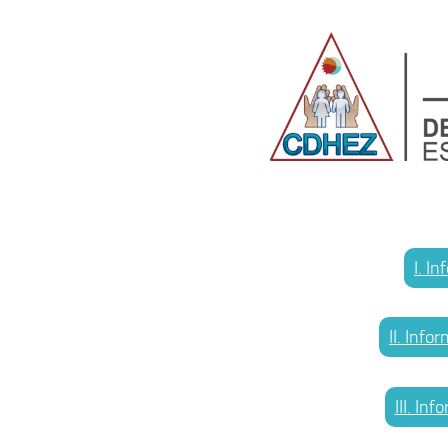
I. I
II. Inf
III. In