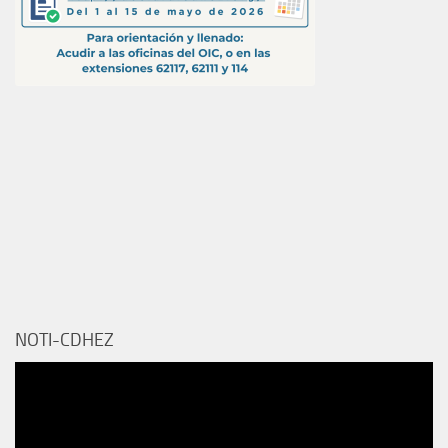
NOTI-CDHEZ
Reproductor
de
vídeo