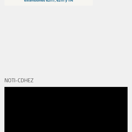
NOTI-CDHEZ
Reproductor
de
vídeo