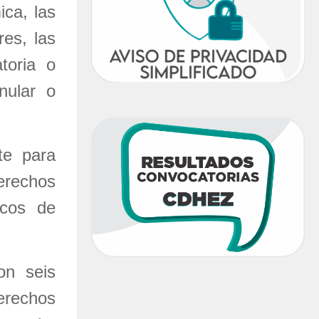
ica, las
es, las
atoria o
nular o
te para
erechos
icos de
on seis
erechos