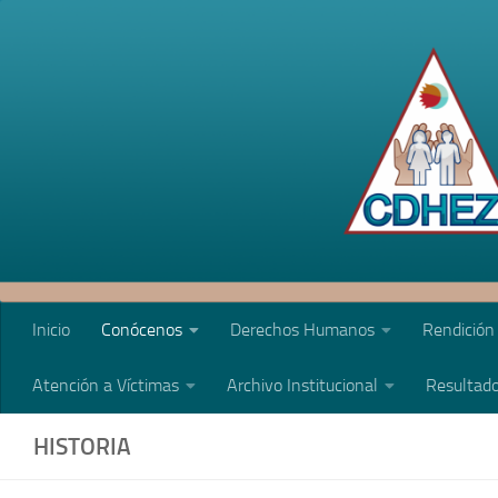
Saltar al contenido
Inicio
Conócenos
Derechos Humanos
Rendición
Atención a Víctimas
Archivo Institucional
Resultado
HISTORIA