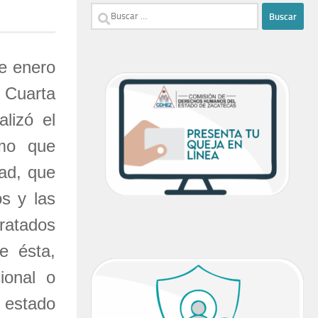
Buscar:
e enero
 Cuarta
lizó el
smo que
dad, que
os y las
atados
e ésta,
ional o
el estado