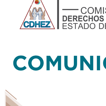
vídeo
Discriminacion_.mp4?_=1