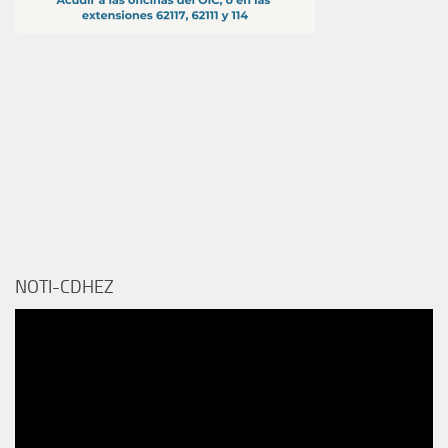
NOTI-CDHEZ
Reproductor
de
vídeo