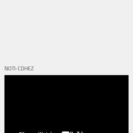
NOTI-CDHEZ
Reproductor
de
vídeo