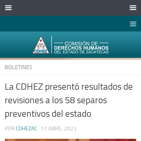
Abrir 
Saltar al contenido
BOLETINES
La CDHEZ presentó resultados de
revisiones a los 58 separos
preventivos del estado
POR
CDHEZAC
·
11 ABRIL, 2022