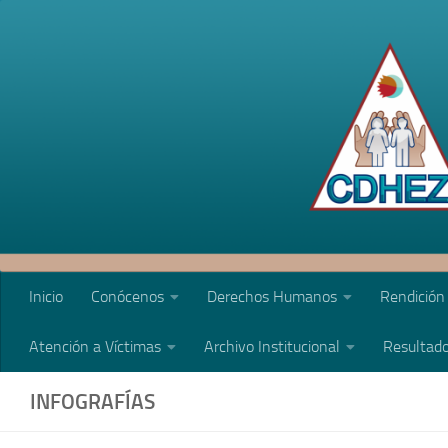
Saltar al contenido
Inicio
Conócenos
Derechos Humanos
Rendición
Atención a Víctimas
Archivo Institucional
Resultado
INFOGRAFÍAS