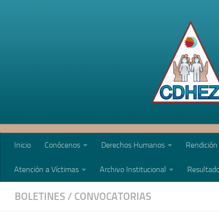
Saltar al contenido
Inicio
Conócenos
Derechos Humanos
Rendición
Atención a Víctimas
Archivo Institucional
Resultado
BOLETINES
/
CONVOCATORIAS