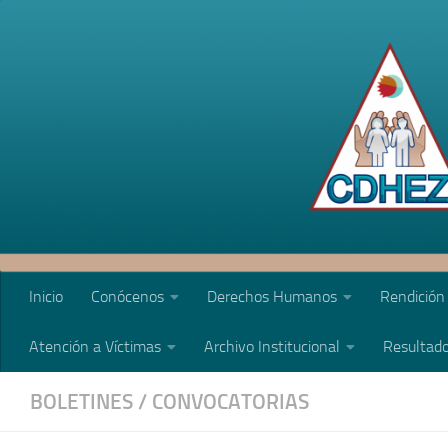
Saltar al contenido
Inicio
Conócenos
Derechos Humanos
Rendición
Atención a Víctimas
Archivo Institucional
Resultado
BOLETINES
/
CONVOCATORIAS