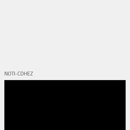
NOTI-CDHEZ
Reproductor
de
vídeo