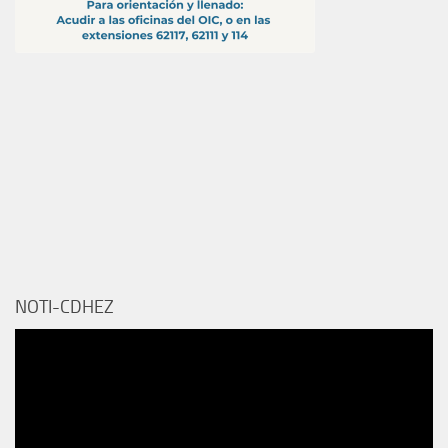
NOTI-CDHEZ
Reproductor
de
vídeo