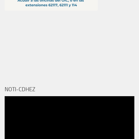
NOTI-CDHEZ
Reproductor
de
vídeo