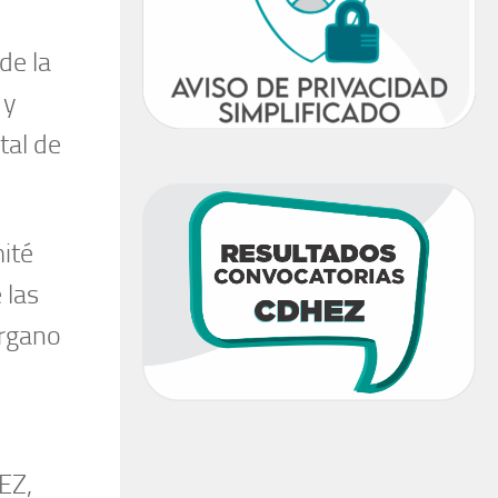
de la
 y
tal de
mité
 las
órgano
EZ,