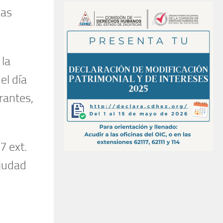
las
 la
el día
rantes,
7 ext.
Ciudad