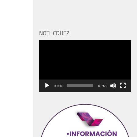
NOTI-CDHEZ
Reproductor
de
vídeo
00:00
01:43