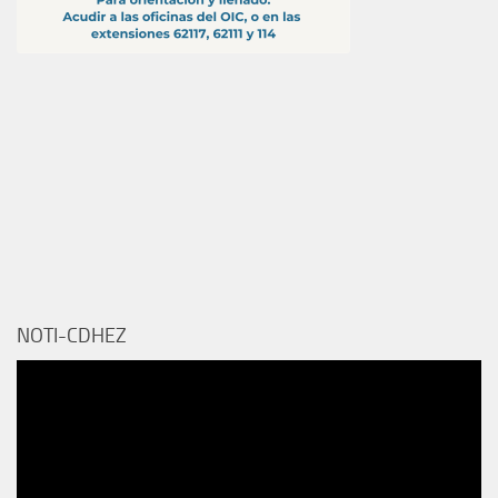
NOTI-CDHEZ
Reproductor
de
vídeo