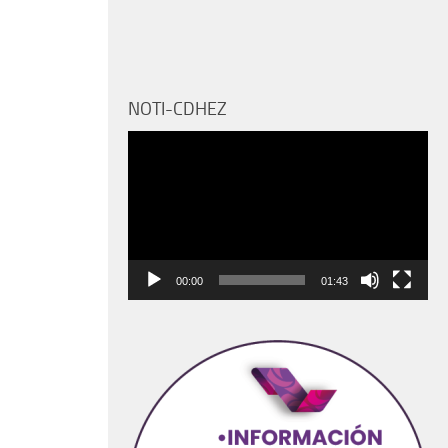
NOTI-CDHEZ
Reproductor
de
vídeo
00:00
01:43